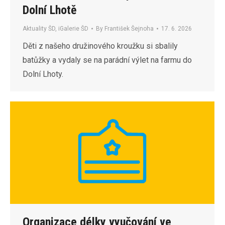
Dolní Lhotě
Aktuality ŠD
,
iGalerie ŠD
By
František Šejnoha
17. 6. 2026
Děti z našeho družinového kroužku si sbalily
batůžky a vydaly se na parádní výlet na farmu do
Dolní Lhoty.
Organizace délky vyučování ve