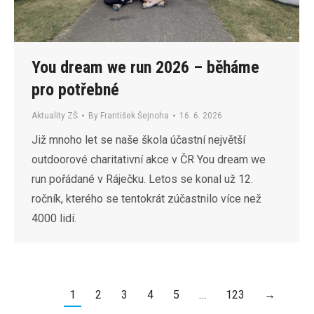
You dream we run 2026 – běháme
pro potřebné
Aktuality ZŠ
By
František Šejnoha
16. 6. 2026
Již mnoho let se naše škola účastní největší
outdoorové charitativní akce v ČR You dream we
run pořádané v Ráječku. Letos se konal už 12.
ročník, kterého se tentokrát zúčastnilo více než
4000 lidí.
1
2
3
4
5
…
123
→