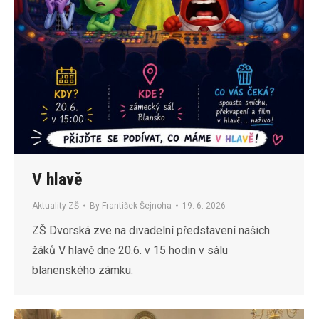
V hlavě
Aktuality ZŠ
By
František Šejnoha
19. 6. 2026
ZŠ Dvorská zve na divadelní představení našich
žáků V hlavě dne 20.6. v 15 hodin v sálu
blanenského zámku.