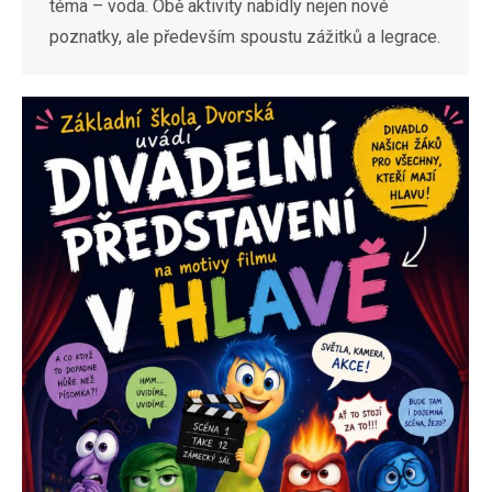
téma – voda. Obě aktivity nabídly nejen nové
poznatky, ale především spoustu zážitků a legrace.