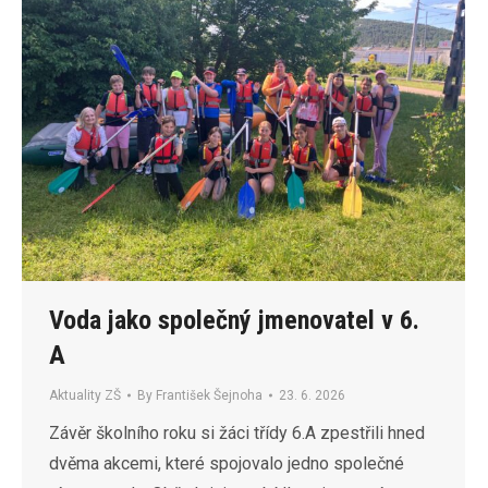
Voda jako společný jmenovatel v 6.
A
Aktuality ZŠ
By
František Šejnoha
23. 6. 2026
Závěr školního roku si žáci třídy 6.A zpestřili hned
dvěma akcemi, které spojovalo jedno společné