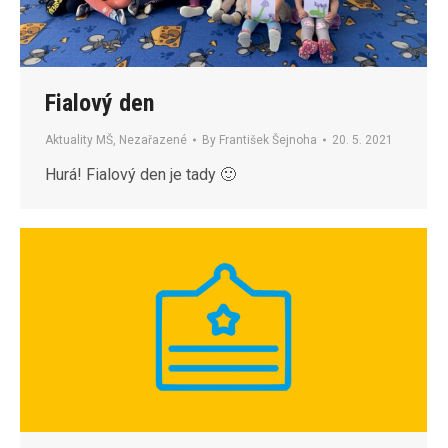
Fialový den
Aktuality MŠ
,
Nezařazené
By
František Šejnoha
20. 5. 2021
Hurá! Fialový den je tady 🙂