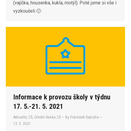
(vajíčka, housenka, kukla, motýl). Poté jsme si vše i
vyzkoušeli 🙂
Informace k provozu školy v týdnu
17. 5.-21. 5. 2021
Aktuality ZŠ
,
Úřední deska ZŠ
By
František Šejnoha
12. 5. 2021