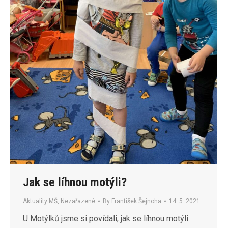
Jak se líhnou motýli?
Aktuality MŠ
,
Nezařazené
By
František Šejnoha
14. 5. 2021
U Motýlků jsme si povídali, jak se líhnou motýli