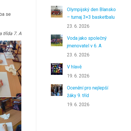
Olympijský den Blansko
eba se
– turnaj 3×3 basketbalu
23. 6. 2026
 třída 7. A
Voda jako společný
jmenovatel v 6. A
23. 6. 2026
V hlavě
19. 6. 2026
Ocenění pro nejlepší
žáky 9. tříd
19. 6. 2026