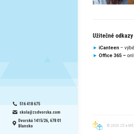
Užitečné odkazy
►
iCanteen
– výbě
►
Office 365 –
onl
516 418 675
skola@zsdvorska.com
Dvorská 1415/26, 678 01
© 2020 ZŠ a MŠ 
Blansko