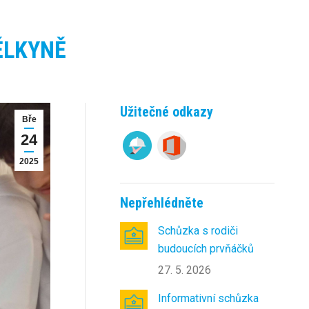
ĚLKYNĚ
Užitečné odkazy
Bře
24
2025
Nepřehlédněte
Schůzka s rodiči
budoucích prvňáčků
27. 5. 2026
Informativní schůzka