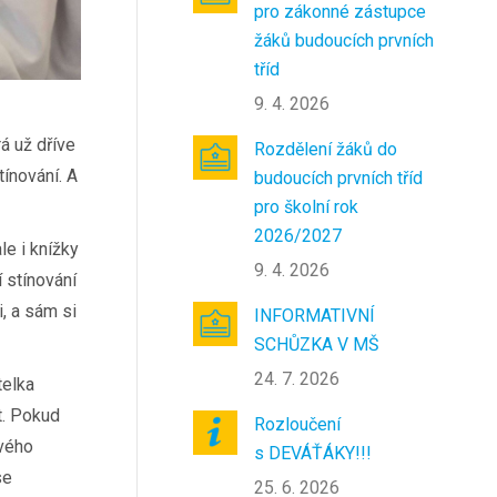
pro zákonné zástupce
žáků budoucích prvních
tříd
9. 4. 2026
á už dříve
Rozdělení žáků do
tínování. A
budoucích prvních tříd
pro školní rok
2026/2027
le i knížky
9. 4. 2026
í stínování
, a sám si
INFORMATIVNÍ
SCHŮZKA V MŠ
24. 7. 2026
telka
it. Pokud
Rozloučení
ového
s DEVÁŤÁKY!!!
se
25. 6. 2026