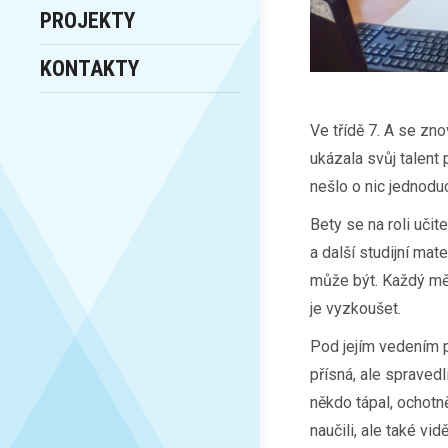
PROJEKTY
KONTAKTY
Ve třídě 7. A se zno
ukázala svůj talent 
nešlo o nic jednod
Bety se na roli učit
a další studijní mate
může být. Každý měl
je vyzkoušet.
Pod jejím vedením p
přísná, ale spravedl
někdo tápal, ochotn
naučili, ale také vid