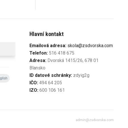
Hlavní kontakt
Emailová adresa:
skola@zsdvorska.com
Telefon:
516 418 675
Adresa:
Dvorská 1415/26, 678 01
Blansko
ID datové schránky:
zdyig2g
IČO:
494 64 205
IZO:
600 106 161
admin@zsdvorska.com