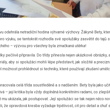
vu odehrála netradiční hodina výtvarné výchovy. Žákyně Bety, kter
pro výuku, se tentokrát rozhodla své spolužáky zasvětit do tajů s
uchého – výzvou pro všechny byla zmačkaná utěrka!
elky pečlivě připravila. Do třídy přinesla nejen ukázkové obrázky, a
riály, aby si spolužáci mohli lépe představit, jak složité a precizn
 možnost prohlédnout si techniky, které používají zkušení umělci
racovala celá třída soustředěně a s nadšením. Bety byla jako uči
ivá – její kritika byla vždy doplněná konkrétními radami, co zlepš
ě mu ukázala, jak postupovat. Její spolužáci se tak nejen něco n
ěli, že opravdová kresba vyžaduje trpělivost, cit pro detail a chuť 