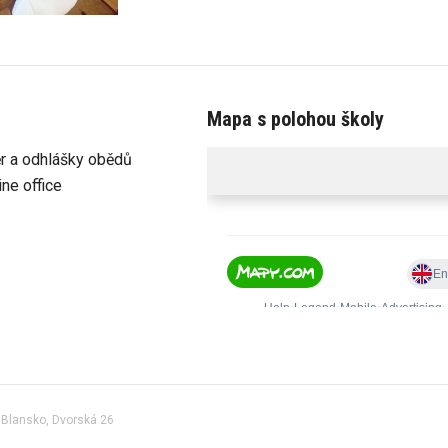
Mapa s polohou školy
r a odhlášky obědů
ine office
Blansko, Dvorská 26