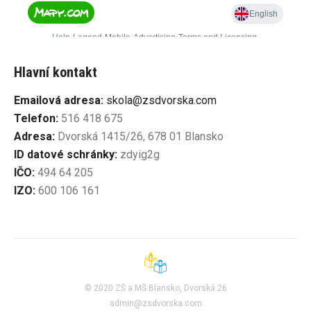
Hlavní kontakt
Emailová adresa:
skola@zsdvorska.com
Telefon:
516 418 675
Adresa:
Dvorská 1415/26, 678 01 Blansko
ID datové schránky:
zdyig2g
IČO:
494 64 205
IZO:
600 106 161
© 2020 ZŠ a MŠ Blansko, Dvorská 26
admin@zsdvorska.com