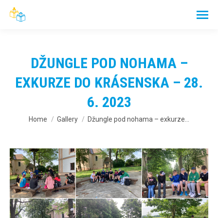
DŽUNGLE POD NOHAMA –
EXKURZE DO KRÁSENSKA – 28.
6. 2023
You are here:
Home
Gallery
Džungle pod nohama – exkurze…