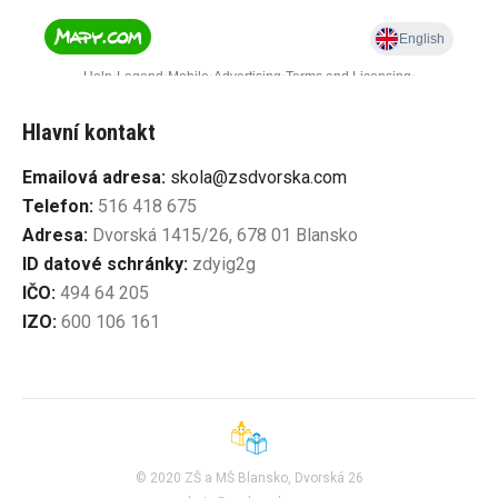
Hlavní kontakt
Emailová adresa:
skola@zsdvorska.com
Telefon:
516 418 675
Adresa:
Dvorská 1415/26, 678 01 Blansko
ID datové schránky:
zdyig2g
IČO:
494 64 205
IZO:
600 106 161
© 2020 ZŠ a MŠ Blansko, Dvorská 26