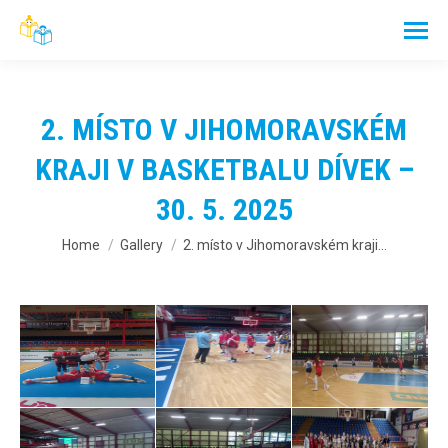
2. MÍSTO V JIHOMORAVSKÉM
KRAJI V BASKETBALU DÍVEK –
30. 5. 2025
You are here:
Home
Gallery
2. místo v Jihomoravském kraji…