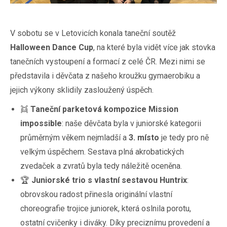
V sobotu se v Letovicích konala taneční soutěž
Halloween Dance Cup
, na které byla vidět více jak stovka
tanečních vystoupení a formací z celé ČR. Mezi nimi se
představila i děvčata z našeho kroužku gymaerobiku a
jejich výkony sklidily zasloužený úspěch.
👯
Taneční parketová kompozice Mission
impossible
: naše děvčata byla v juniorské kategorii
průměrným věkem nejmladší a
3. místo
je tedy pro ně
velkým úspěchem. Sestava plná akrobatických
zvedaček a zvratů byla tedy náležitě oceněna.
🏆
Juniorské trio s vlastní sestavou Huntrix
:
obrovskou radost přinesla originální vlastní
choreografie trojice juniorek, která oslnila porotu,
ostatní cvičenky i diváky. Díky preciznímu provedení a