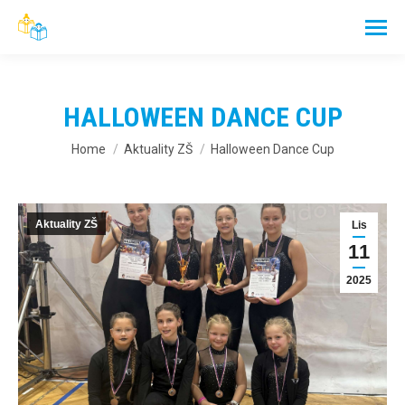
HALLOWEEN DANCE CUP
You are here:
Home
Aktuality ZŠ
Halloween Dance Cup
Aktuality ZŠ
Lis
11
2025