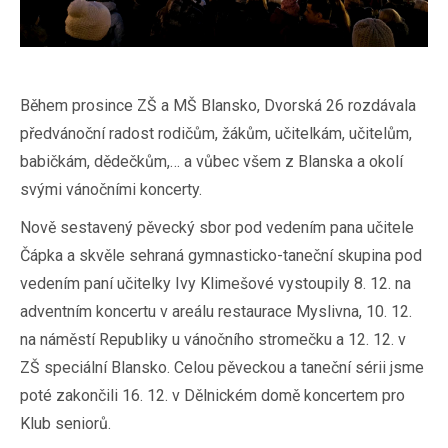
Během prosince ZŠ a MŠ Blansko, Dvorská 26 rozdávala
předvánoční radost rodičům, žákům, učitelkám, učitelům,
babičkám, dědečkům,… a vůbec všem z Blanska a okolí
svými vánočními koncerty.
Nově sestavený pěvecký sbor pod vedením pana učitele
Čápka a skvěle sehraná gymnasticko-taneční skupina pod
vedením paní učitelky Ivy Klimešové vystoupily 8. 12. na
adventním koncertu v areálu restaurace Myslivna, 10. 12.
na náměstí Republiky u vánočního stromečku a 12. 12. v
ZŠ speciální Blansko. Celou pěveckou a taneční sérii jsme
poté zakončili 16. 12. v Dělnickém domě koncertem pro
Klub seniorů.