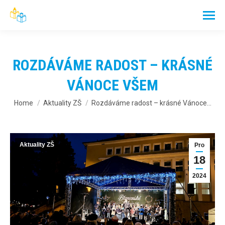
ROZDÁVÁME RADOST – KRÁSNÉ
VÁNOCE VŠEM
You are here:
Home
Aktuality ZŠ
Rozdáváme radost – krásné Vánoce…
Aktuality ZŠ
Pro
18
2024