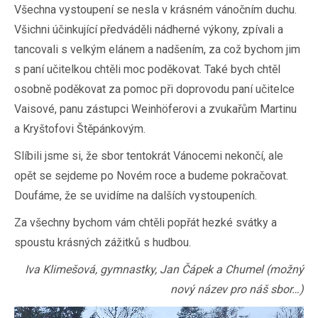
Všechna vystoupení se nesla v krásném vánočním duchu.
Všichni účinkující předváděli nádherné výkony, zpívali a
tancovali s velkým elánem a nadšením, za což bychom jim
s paní učitelkou chtěli moc poděkovat. Také bych chtěl
osobně poděkovat za pomoc při doprovodu paní učitelce
Vaisové, panu zástupci Weinhöferovi a zvukařům Martinu
a Kryštofovi Štěpánkovým.
Slíbili jsme si, že sbor tentokrát Vánocemi nekončí, ale
opět se sejdeme po Novém roce a budeme pokračovat.
Doufáme, že se uvidíme na dalších vystoupeních.
Za všechny bychom vám chtěli popřát hezké svátky a
spoustu krásných zážitků s hudbou.
Iva Klimešová, gymnastky, Jan Čápek a Chumel (možný
nový název pro náš sbor…)