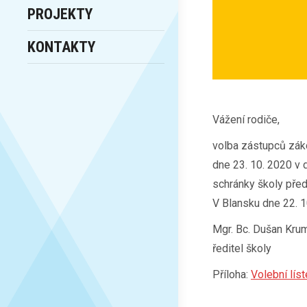
PROJEKTY
KONTAKTY
Vážení rodiče,
volba zástupců zák
dne 23. 10. 2020 v 
schránky školy pře
V Blansku dne 22. 
Mgr. Bc. Dušan Kru
ředitel školy
Příloha:
Volební lís