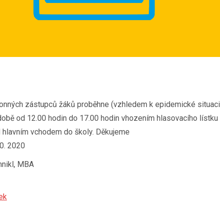
onných zástupců žáků proběhne (vzhledem k epidemické situaci
době od 12.00 hodin do 17.00 hodin vhozením hlasovacího lístku
d hlavním vchodem do školy. Děkujeme
10. 2020
mnikl, MBA
tek